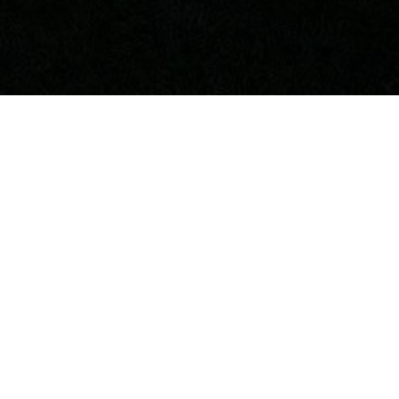
ре
имости 2024»
и