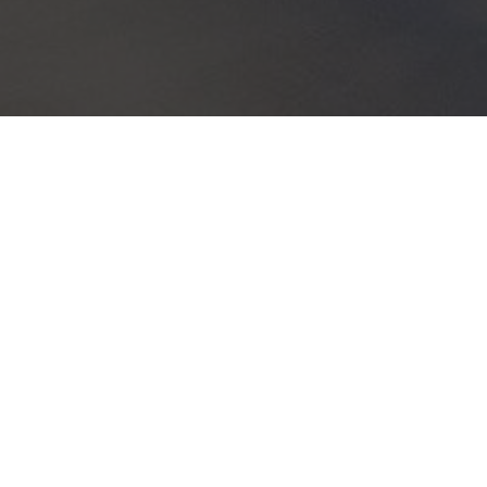
Ч
«
Кипр - тен
ПМЖ К