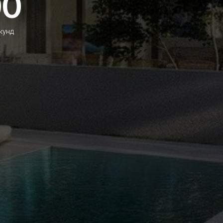
00
кунд