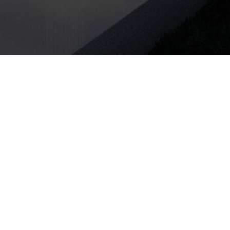
то вас ждет на вебина
денции рынка недвиж
ипра: постоянный статус в ЕС для всей семь