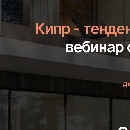
Кипр - тенд
вебинар 
Да