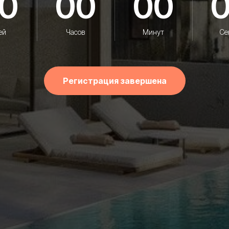
0
00
00
ей
Часов
Минут
Се
Регистрация завершена